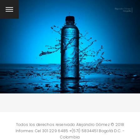
Fotografía de Alimentos
Alimentos y bebidas, Menús, Promoción, Restaurantes
Todos los derechos reservado Alejandro Gómez © 2018
ESCRIBA SU BÚSQUEDA Y PRESIONE ENTER
Informes: Cel 301 229 6485 +(571) 5834451 Bogotá D.C. -
Colombia